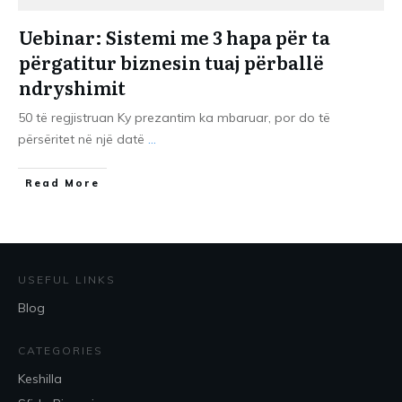
Uebinar: Sistemi me 3 hapa për ta
përgatitur biznesin tuaj përballë
ndryshimit
50 të regjistruan Ky prezantim ka mbaruar, por do të
përsëritet në një datë
...
​Read More
USEFUL LINKS
Blog
CATEGORIES
Keshilla