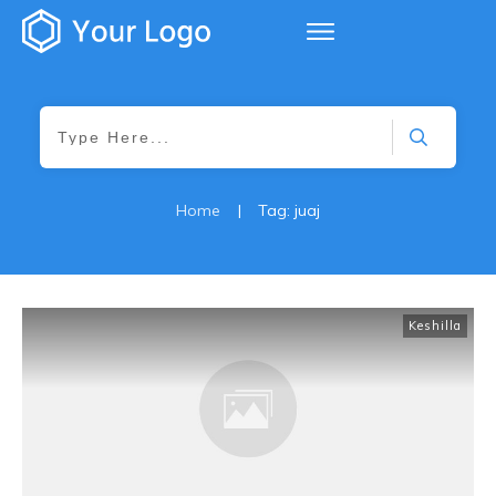
Home
|
Tag: juaj
Keshilla