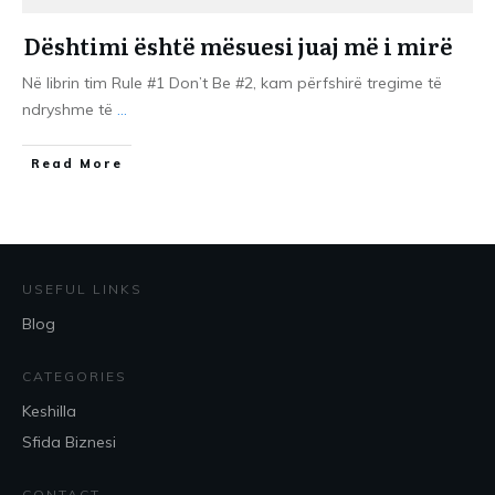
Dështimi është mësuesi juaj më i mirë
Në librin tim Rule #1 Don’t Be #2, kam përfshirë tregime të
ndryshme të
...
​Read More
USEFUL LINKS
Blog
CATEGORIES
Keshilla
Sfida Biznesi
CONTACT