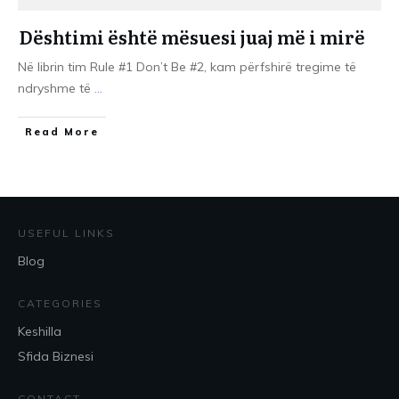
Dështimi është mësuesi juaj më i mirë
Në librin tim Rule #1 Don’t Be #2, kam përfshirë tregime të
ndryshme të
...
​Read More
USEFUL LINKS
Blog
CATEGORIES
Keshilla
Sfida Biznesi
CONTACT