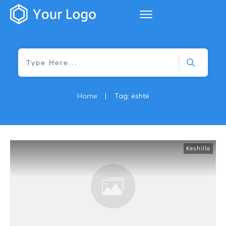
Home
|
Tag: është
Keshilla