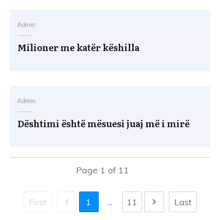
Admin
Milioner me katër këshilla
Admin
Dështimi është mësuesi juaj më i mirë
Page
1
of
11
First
1
...
11
Last