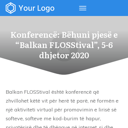
Konferencë: Bëhuni pjesë e
“Balkan FLOSStival”, 5-6
dhjetor 2020
Balkan FLOSStival është konferencë që
zhvillohet këtë vit për herë të parë, në formën e
një aktiviteti virtual për promovimin e lirisë së
softeve, softeve me kod-burim të hapur,
privatësisë dhe të dhënave në internet, si dhe