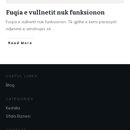
Fuqia e vullnetit nuk funksionon
Fuqia e vullnetit nuk funksionon. Të gjithë e kemi parasysh
ndjesinë e vendosjes së
...
​Read More
USEFUL LINKS
Blog
CATEGORIES
Keshilla
Sfida Biznesi
CONTACT