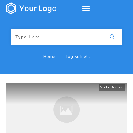
Home
|
Tag: vullnetit
Sfida Biznesi