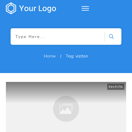
Home
|
Tag: viziton
Keshilla