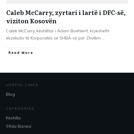
Caleb McCarry, zyrtari i lartë i DFC-së,
viziton Kosovën
Caleb McCarry, këshilltar i Adam Boehlerit, kryeshefit
ekzekutiv të Korporatës së SHBA-së për Zhvillim
...
​Read More
USEFUL LINKS
Blog
CATEGORIES
Keshilla
Sfida Biznesi