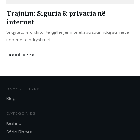
Trajnim: Siguria & privacia në
internet
Si qytetarë dixhital të gjithë jemi të ekspozuar ndaj sulmeve
nga më të ndryshmet
...
​Read More
USEFUL LINKS
Blog
CATEGORIES
Keshilla
Sfida Biznesi