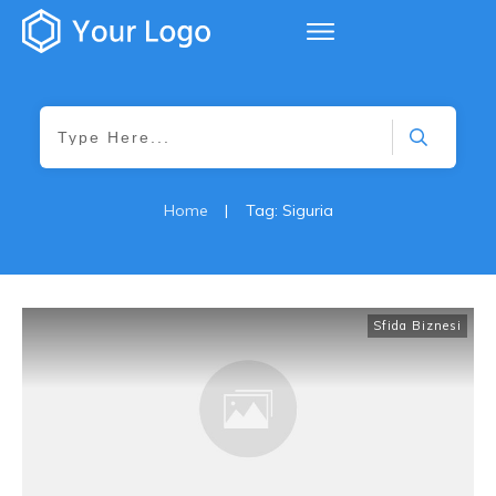
Home
|
Tag: Siguria
Sfida Biznesi