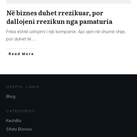
Në biznes duhet rrezikuar, por
dallojeni rrezikun nga pamaturia
Frika është ushqimi i një kompanie: Ajo vjen në shumë shije,
por duhet të
...
​Read More
USEFUL LINKS
Blog
CATEGORIES
Keshilla
Sfida Biznesi