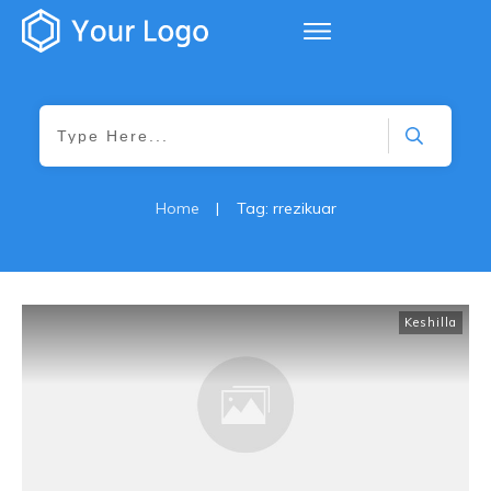
Home
|
Tag: rrezikuar
Keshilla