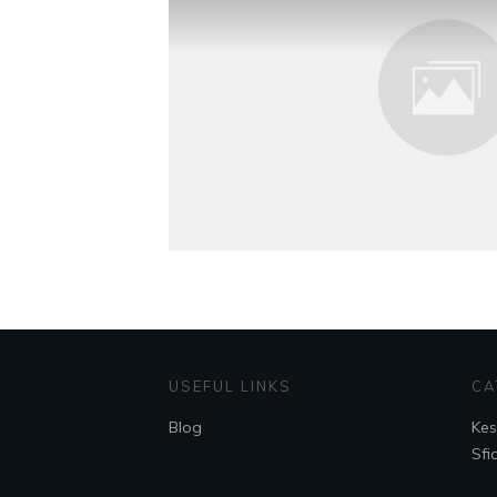
USEFUL LINKS
CA
Blog
Kes
Sfi