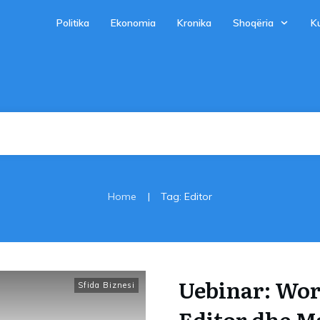
Politika
Ekonomia
Kronika
Shoqëria
Ku
|
Home
Tag: Editor
Uebinar: Wor
Sfida Biznesi
Editor dhe M