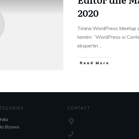
2020
Tirana WordPress Meetup o
temën: ”WordPress si Conte
ekspertin
...
​Read More
TEGORIES
CONTACT
hilla
da Biznesi