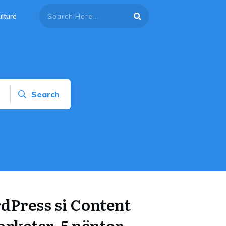
lturë
Search
dPress si Content
arketer, 5 nëntor